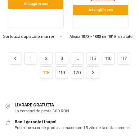
Adaugă în coș
Adaugă în coș
Afișez 1873 - 1888 din 1919 rezultate
1
2
3
…
115
116
117
118
119
120
LIVRARE GRATUITA
La comenzi de peste 300 RON
Banii garantat inapoi
Poti returna orice produs in maximum 15 zile de la data comenzii