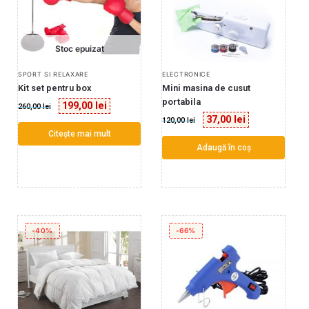
Stoc epuizat
SPORT SI RELAXARE
ELECTRONICE
Kit set pentru box
Mini masina de cusut
portabila
199,00
lei
260,00
lei
37,00
lei
120,00
lei
Citește mai mult
Adaugă în coș
-40%
-66%