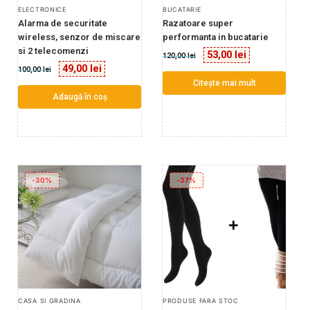
ELECTRONICE
BUCATARIE
Alarma de securitate
Razatoare super
wireless, senzor de miscare
performanta in bucatarie
si 2 telecomenzi
53,00
lei
120,00
lei
49,00
lei
100,00
lei
Citește mai mult
Adaugă în coș
-30%
-37%
CASA SI GRADINA
PRODUSE FARA STOC