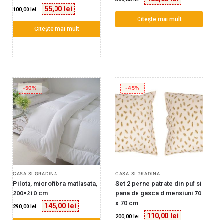
55,00
lei
100,00
lei
Citește mai mult
Citește mai mult
-50%
-45%
CASA SI GRADINA
CASA SI GRADINA
Pilota, microfibra matlasata,
Set 2 perne patrate din puf si
200×210 cm
pana de gasca dimensiuni 70
x 70 cm
145,00
lei
290,00
lei
110,00
lei
200,00
lei