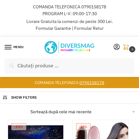
COMANDA TELEFONICA
0790158178
PROGRAM L-V: 09:00-17:30
Livrare Gratuita la comenzi de peste 300 Lei.
Formular Garantie
|
Formular Retur
MENIU
0
Caută
COMANDA TELEFONICA
0790158178
SHOW FILTERS
-53%
-51%