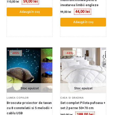
59,00
lei
110,00
lei
invatarea limbii engleze
44,00
lei
Adaugă în coș
99,00
lei
Adaugă în coș
-45%
-48%
Stoc epuizat
Stoc epuizat
LUMEA COPIILOR
CASA SI GRADINA
Broscuta-proiector de tavan
Set complet Pilota pufoasa +
cu 8 constelatii si 5 melodii +
set 2 perne 50×70 cm
cablu USB
188,00
lei
360,00
lei