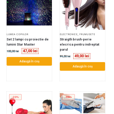
,
LUMEA COPIILOR
ELECTRONICE
FRUMUSETE
Set 2 lampi cu proiectie de
Straigth brush-perie
lumini Star Master
elecrica pentru indreptat
parul
47,00
lei
100,00
lei
49,00
lei
99,00
lei
Adaugă în coș
Adaugă în coș
-23%
-69%