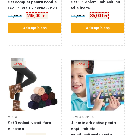
Set complet pentru noptile
Set 1+1 colanti imblaniti cu
reci Pilota + 2 perne 50*70
talie inalta
245,00
lei
85,00
lei
350,00
lei
135,00
lei
Adaugă în coș
Adaugă în coș
-46%
-56%
MODA
LUMEA COPIILOR
Set 3 colanti vatuiti fara
Jucarie educativa pentru
cusatura
copii: tableta
multifunctionala pentru