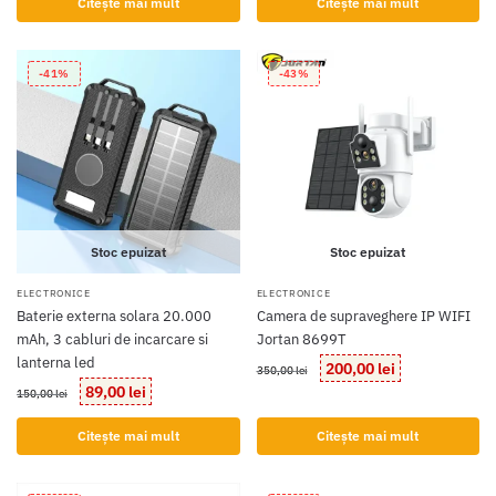
Citește mai mult
Citește mai mult
fost:
289,00 lei.
fost:
199,00 lei.
350,00 lei.
390,00 lei.
-41%
-43%
Stoc epuizat
Stoc epuizat
ELECTRONICE
ELECTRONICE
Baterie externa solara 20.000
Camera de supraveghere IP WIFI
mAh, 3 cabluri de incarcare si
Jortan 8699T
lanterna led
Prețul
Prețul
200,00
lei
350,00
lei
inițial
curent
Prețul
Prețul
89,00
lei
150,00
lei
a
este:
inițial
curent
fost:
200,00 lei.
a
este:
Citește mai mult
Citește mai mult
350,00 lei.
fost:
89,00 lei.
150,00 lei.