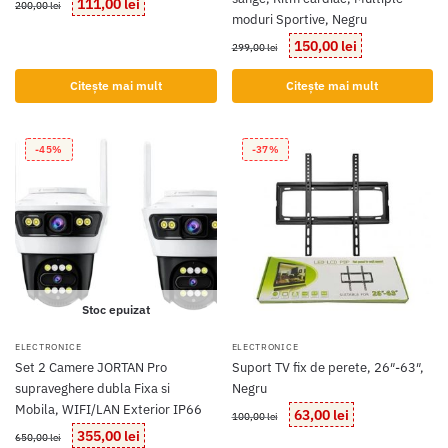
Prețul
Prețul
111,00
lei
200,00
lei
moduri Sportive, Negru
inițial
curent
a
este:
Prețul
Prețul
150,00
lei
299,00
lei
fost:
111,00 lei.
inițial
curent
200,00 lei.
a
este:
Citește mai mult
Citește mai mult
fost:
150,00 lei.
299,00 lei.
-45%
-37%
Stoc epuizat
ELECTRONICE
ELECTRONICE
Set 2 Camere JORTAN Pro
Suport TV fix de perete, 26″-63″,
supraveghere dubla Fixa si
Negru
Mobila, WIFI/LAN Exterior IP66
Prețul
Prețul
63,00
lei
100,00
lei
inițial
curent
Prețul
Prețul
355,00
lei
650,00
lei