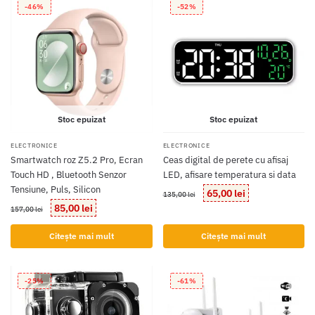
-46%
-52%
Stoc epuizat
Stoc epuizat
ELECTRONICE
ELECTRONICE
Smartwatch roz Z5.2 Pro, Ecran
Ceas digital de perete cu afisaj
Touch HD , Bluetooth Senzor
LED, afisare temperatura si data
Tensiune, Puls, Silicon
Prețul
Prețul
65,00
lei
135,00
lei
inițial
curent
Prețul
Prețul
85,00
lei
157,00
lei
a
este:
inițial
curent
fost:
65,00 lei.
a
este:
Citește mai mult
Citește mai mult
135,00 lei.
fost:
85,00 lei.
157,00 lei.
-25%
-61%