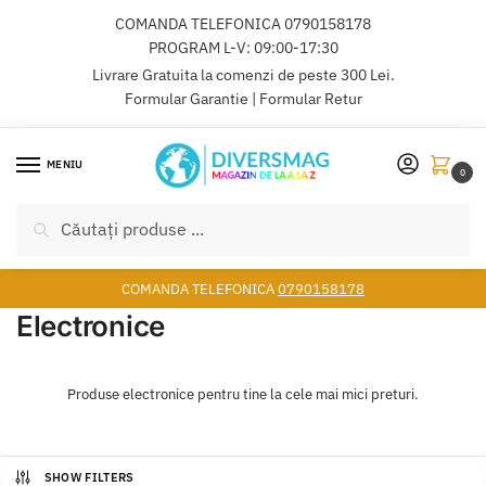
Skip
Skip
COMANDA TELEFONICA
0790158178
to
to
PROGRAM L-V: 09:00-17:30
navigation
content
Livrare Gratuita la comenzi de peste 300 Lei.
Formular Garantie
|
Formular Retur
MENIU
0
Caută
Caută
după:
COMANDA TELEFONICA
0790158178
Electronice
Produse electronice pentru tine la cele mai mici preturi.
SHOW FILTERS