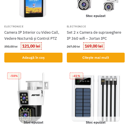
Stoc epuizat
ELECTRONICE
ELECTRONICE
Camera IP Interior cu Video Call,
Set 2 x Camera de supraveghere
Vedere Nocturnă și Control PTZ
IP 360 wifi – Jortan IPC
Prețul
Prețul
Prețul
Prețul
121,00
lei
169,00
lei
350,00
lei
267,00
lei
inițial
curent
inițial
curent
a
este:
a
este:
Adaugă în coș
Citește mai mult
fost:
121,00 lei.
fost:
169,00 lei.
350,00 lei.
267,00 lei.
-58%
-41%
Stoc epuizat
Stoc epuizat