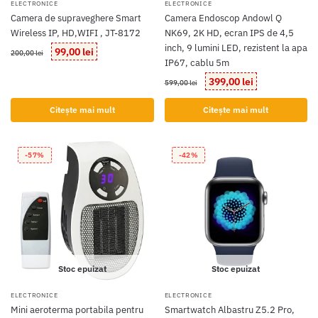
ELECTRONICE
ELECTRONICE
Camera de supraveghere Smart
Camera Endoscop Andowl Q
Wireless IP, HD,WIFI , JT-8172
NK69, 2K HD, ecran IPS de 4,5
inch, 9 lumini LED, rezistent la apa
Prețul
Prețul
99,00
lei
200,00
lei
IP67, cablu 5m
inițial
curent
a
este:
Prețul
Prețul
399,00
lei
599,00
lei
fost:
99,00 lei.
inițial
curent
200,00 lei.
a
este:
Citește mai mult
Citește mai mult
fost:
399,00 lei.
599,00 lei.
-57%
-42%
Stoc epuizat
Stoc epuizat
ELECTRONICE
ELECTRONICE
Mini aeroterma portabila pentru
Smartwatch Albastru Z5.2 Pro,