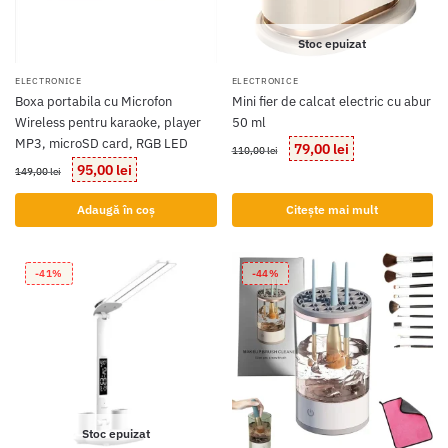
Stoc epuizat
ELECTRONICE
ELECTRONICE
Boxa portabila cu Microfon
Mini fier de calcat electric cu abur
Wireless pentru karaoke, player
50 ml
MP3, microSD card, RGB LED
Prețul
Prețul
79,00
lei
110,00
lei
inițial
curent
Prețul
Prețul
95,00
lei
149,00
lei
a
este:
inițial
curent
fost:
79,00 lei.
a
este:
Adaugă în coș
Citește mai mult
110,00 lei.
fost:
95,00 lei.
149,00 lei.
-41%
-44%
Stoc epuizat