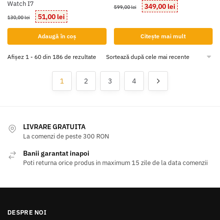
Watch I7
Prețul
Prețul
349,00
lei
599,00
lei
inițial
curent
Prețul
Prețul
51,00
lei
130,00
lei
a
este:
inițial
curent
fost:
349,00 lei.
a
este:
Adaugă în coș
Citește mai mult
599,00 lei.
fost:
51,00 lei.
130,00 lei.
Sortat
Afișez 1 - 60 din 186 de rezultate
după
cele
1
2
3
4
mai
recente
LIVRARE GRATUITA
La comenzi de peste 300 RON
Banii garantat inapoi
Poti returna orice produs in maximum 15 zile de la data comenzii
DESPRE NOI