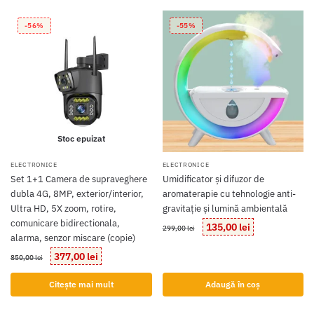
320,00 lei.
-56%
-55%
Stoc epuizat
ELECTRONICE
ELECTRONICE
Set 1+1 Camera de supraveghere
Umidificator și difuzor de
dubla 4G, 8MP, exterior/interior,
aromaterapie cu tehnologie anti-
Ultra HD, 5X zoom, rotire,
gravitație și lumină ambientală
comunicare bidirectionala,
Prețul
Prețul
135,00
lei
299,00
lei
alarma, senzor miscare (copie)
inițial
curent
a
este:
Prețul
Prețul
377,00
lei
850,00
lei
fost:
135,00 lei.
inițial
curent
299,00 lei.
a
este:
Citește mai mult
Adaugă în coș
fost:
377,00 lei.
850,00 lei.