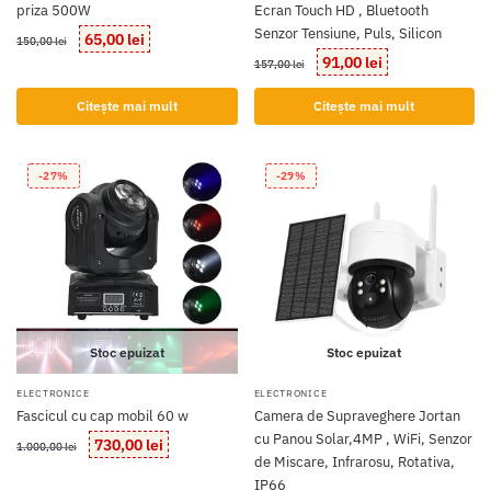
priza 500W
Ecran Touch HD , Bluetooth
Senzor Tensiune, Puls, Silicon
Prețul
Prețul
65,00
lei
150,00
lei
inițial
curent
Prețul
Prețul
91,00
lei
157,00
lei
a
este:
inițial
curent
fost:
65,00 lei.
a
este:
Citește mai mult
Citește mai mult
150,00 lei.
fost:
91,00 lei.
157,00 lei.
-27%
-29%
Stoc epuizat
Stoc epuizat
ELECTRONICE
ELECTRONICE
Fascicul cu cap mobil 60 w
Camera de Supraveghere Jortan
cu Panou Solar,4MP , WiFi, Senzor
Prețul
Prețul
730,00
lei
1.000,00
lei
de Miscare, Infrarosu, Rotativa,
inițial
curent
a
este:
IP66