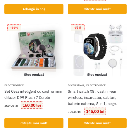
a
este:
inițial
curent
fost:
99,00 lei.
a
este:
Adaugă în coș
Citește mai mult
195,00 lei.
fost:
249,00 lei.
450,00 lei.
-56%
-55%
Stoc epuizat
Stoc epuizat
,
ELECTRONICE
DIVERSMAG
ELECTRONICE
Set Ceas inteligent cu căști și mini
Smartwatch X8 , casti in-ear
difuzor D99 Plus +7 Curele
wireless, incarcator, cabluri,
baterie externa, 8 in 1, negru
Prețul
Prețul
160,00
lei
360,00
lei
inițial
curent
Prețul
Prețul
145,00
lei
320,00
lei
a
este:
inițial
curent
fost:
160,00 lei.
a
este:
Citește mai mult
Citește mai mult
360,00 lei.
fost:
145,00 lei.