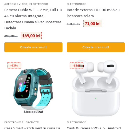
,
ACESORII VIDEO
ELECTRONICE
ELECTRONICE
Camera Dubla WiFi – 6MP, Full HD
Baterie externa 10.000 mAh cu
4K cu Alarma Integrata,
incarcare solara
Detectare Umana si Recunoastere
Prețul
Prețul
71,00
lei
120,00
lei
Faciala
inițial
curent
a
este:
Prețul
Prețul
169,00
lei
399,00
lei
fost:
71,00 lei.
inițial
curent
120,00 lei.
a
este:
Citește mai mult
Citește mai mult
fost:
169,00 lei.
399,00 lei.
-43%
-61%
Stoc epuizat
,
ELECTRONICE
PROMOTII
ELECTRONICE
Ceas Smartwatch pentru copii cu
Casti Wireless PRO alb , Android,