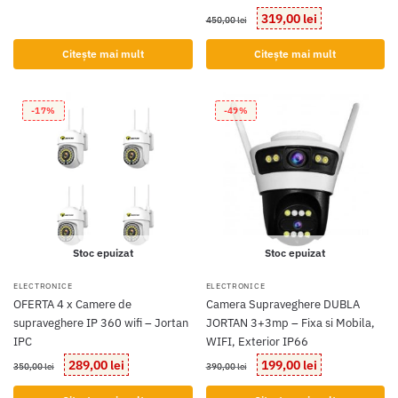
fost:
730,00 lei.
Prețul
Prețul
319,00
lei
450,00
lei
1.000,00 lei.
inițial
curent
a
este:
Citește mai mult
Citește mai mult
fost:
319,00 lei.
450,00 lei.
-17%
-49%
Stoc epuizat
Stoc epuizat
ELECTRONICE
ELECTRONICE
OFERTA 4 x Camere de
Camera Supraveghere DUBLA
supraveghere IP 360 wifi – Jortan
JORTAN 3+3mp – Fixa si Mobila,
IPC
WIFI, Exterior IP66
Prețul
Prețul
Prețul
Prețul
289,00
lei
199,00
lei
350,00
lei
390,00
lei
inițial
curent
inițial
curent
a
este:
a
este: