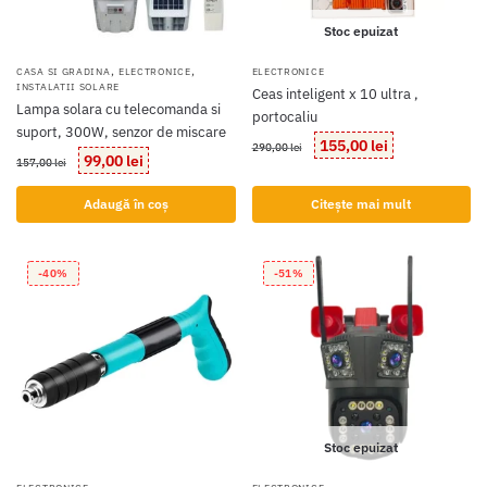
Stoc epuizat
,
,
CASA SI GRADINA
ELECTRONICE
ELECTRONICE
INSTALATII SOLARE
Ceas inteligent x 10 ultra ,
Lampa solara cu telecomanda si
portocaliu
suport, 300W, senzor de miscare
Prețul
Prețul
155,00
lei
290,00
lei
Prețul
Prețul
99,00
lei
inițial
curent
157,00
lei
inițial
curent
a
este:
a
este:
Adaugă în coș
Citește mai mult
fost:
155,00 lei.
fost:
99,00 lei.
290,00 lei.
157,00 lei.
-40%
-51%
Stoc epuizat