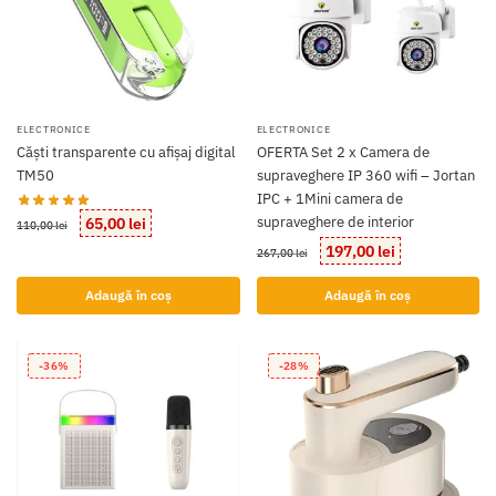
ELECTRONICE
ELECTRONICE
Căști transparente cu afișaj digital
OFERTA Set 2 x Camera de
TM50
supraveghere IP 360 wifi – Jortan
IPC + 1Mini camera de
Prețul
Prețul
65,00
lei
supraveghere de interior
110,00
lei
inițial
curent
Prețul
Prețul
197,00
lei
267,00
lei
a
este:
inițial
curent
fost:
65,00 lei.
a
este:
Adaugă în coș
Adaugă în coș
110,00 lei.
fost:
197,00 lei.
267,00 lei.
-36%
-28%