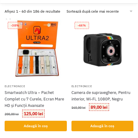
Sortat
Afișez 1 - 60 din 186 de rezultate
după
cele
-38%
-44%
mai
recente
ELECTRONICE
ELECTRONICE
Smartwatch Ultra – Pachet
Camera de supraveghere, Pentru
Complet cu 7 Curele, Ecran Mare
interior, Wi-Fi, 1080P, Negru
HD și Funcții Avansate
Prețul
Prețul
89,00
lei
160,00
lei
inițial
curent
Prețul
Prețul
125,00
lei
200,00
lei
a
este:
inițial
curent
fost:
89,00 lei.
a
este:
Adaugă în coș
Adaugă în coș
160,00 lei.
fost:
125,00 lei.
200,00 lei.