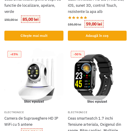
functie de localizare, apelare,
iOS, sunet 3D, control Touch,
verde
rezistente la apa alb
Prețul
Prețul
85,00
lei
150,00
lei
Prețul
Prețul
59,00
lei
inițial
curent
150,00
lei
inițial
curent
a
este:
a
este:
fost:
85,00 lei.
Citește mai mult
Adaugă în coș
fost:
59,00 lei.
150,00 lei.
150,00 lei.
-45%
-50%
Stoc epuizat
Stoc epuizat
ELECTRONICE
ELECTRONICE
Camera de Supraveghere HD IP
Ceas smartwatch 1.7 inchi
WiFi cu 5 antene
Tensiune arteriala, Oxigenul din
sange, Ritm cardiac, Multiple