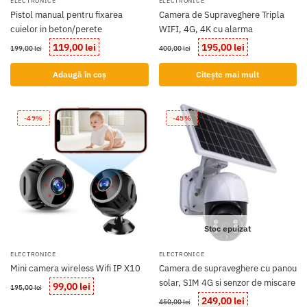
ELECTRONICE
ELECTRONICE
Pistol manual pentru fixarea
Camera de Supraveghere Tripla
cuielor in beton/perete
WIFI, 4G, 4K cu alarma
Prețul
Prețul
Prețul
Prețul
119,00
lei
195,00
lei
199,00
lei
400,00
lei
inițial
curent
inițial
curent
a
este:
a
este:
Adaugă în coș
Citește mai mult
fost:
119,00 lei.
fost:
195,00 lei.
199,00 lei.
400,00 lei.
-49%
-45%
Stoc epuizat
ELECTRONICE
ELECTRONICE
Mini camera wireless Wifi IP X10
Camera de supraveghere cu panou
solar, SIM 4G si senzor de miscare
Prețul
Prețul
99,00
lei
195,00
lei
inițial
curent
Prețul
Prețul
249,00
lei
450,00
lei