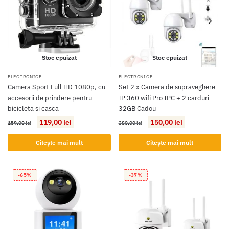
Stoc epuizat
Stoc epuizat
ELECTRONICE
ELECTRONICE
Camera Sport Full HD 1080p, cu
Set 2 x Camera de supraveghere
accesorii de prindere pentru
IP 360 wifi Pro IPC + 2 carduri
bicicleta si casca
32GB Cadou
Prețul
Prețul
Prețul
Prețul
119,00
lei
150,00
lei
159,00
lei
380,00
lei
inițial
curent
inițial
curent
a
este:
a
este:
Citește mai mult
Citește mai mult
fost:
119,00 lei.
fost:
150,00 lei.
159,00 lei.
380,00 lei.
-65%
-37%