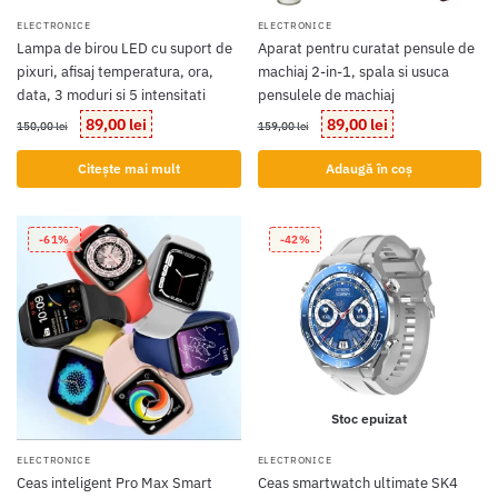
ELECTRONICE
ELECTRONICE
Lampa de birou LED cu suport de
Aparat pentru curatat pensule de
pixuri, afisaj temperatura, ora,
machiaj 2-in-1, spala si usuca
data, 3 moduri si 5 intensitati
pensulele de machiaj
Prețul
Prețul
Prețul
Prețul
89,00
lei
89,00
lei
150,00
lei
159,00
lei
inițial
curent
inițial
curent
a
este:
a
este:
Citește mai mult
Adaugă în coș
fost:
89,00 lei.
fost:
89,00 lei.
150,00 lei.
159,00 lei.
-61%
-42%
Stoc epuizat
ELECTRONICE
ELECTRONICE
Ceas inteligent Pro Max Smart
Ceas smartwatch ultimate SK4