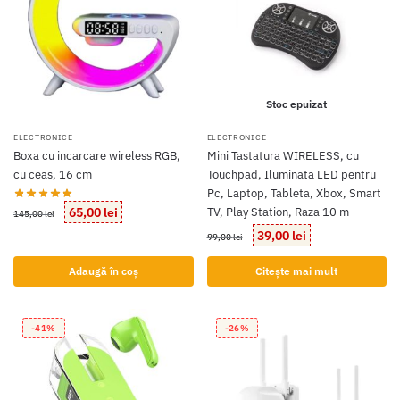
Stoc epuizat
ELECTRONICE
ELECTRONICE
Boxa cu incarcare wireless RGB,
Mini Tastatura WIRELESS, cu
cu ceas, 16 cm
Touchpad, Iluminata LED pentru
Pc, Laptop, Tableta, Xbox, Smart
Prețul
Prețul
65,00
lei
TV, Play Station, Raza 10 m
145,00
lei
inițial
curent
Prețul
Prețul
39,00
lei
99,00
lei
a
este:
inițial
curent
fost:
65,00 lei.
a
este:
Adaugă în coș
Citește mai mult
145,00 lei.
fost:
39,00 lei.
99,00 lei.
-41%
-26%