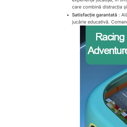
care combină distracția și
Satisfacție garantată
: Al
jucărie educativă. Comand