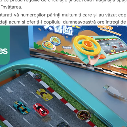
 învățarea.
ăturați-vă numeroșilor părinți mulțumiți care și-au văzut co
ați acum și oferiți-i copilului dumneavoastră ore întregi de