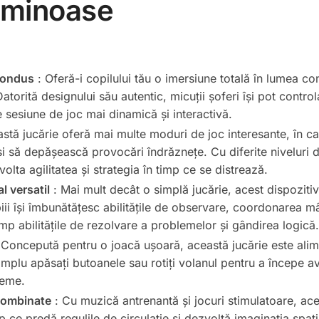
luminoase
 condus
: Oferă-i copilului tău o imersiune totală în lumea co
atorită designului său autentic, micuții șoferi își pot control
 sesiune de joc mai dinamică și interactivă.
stă jucărie oferă mai multe moduri de joc interesante, în car
i să depășească provocări îndrăznețe. Cu diferite niveluri de
lta agilitatea și strategia în timp ce se distrează.
 versatil
: Mai mult decât o simplă jucărie, acest dispozitiv
ii își îmbunătățesc abilitățile de observare, coordonarea mâ
imp abilitățile de rezolvare a problemelor și gândirea logică.
 Concepută pentru o joacă ușoară, această jucărie este alim
simplu apăsați butoanele sau rotiți volanul pentru a începe av
leme.
 combinate
: Cu muzică antrenantă și jocuri stimulatoare, ac
p ce predă regulile de circulație și dezvoltă imaginația spaț