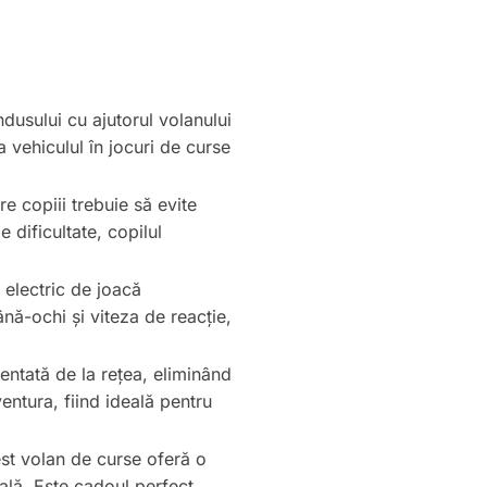
ndusului cu ajutorul volanului
a vehiculul în jocuri de curse
e copiii trebuie să evite
 dificultate, copilul
 electric de joacă
nă-ochi și viteza de reacție,
entată de la rețea, eliminând
entura, fiind ideală pentru
est volan de curse oferă o
ială. Este cadoul perfect