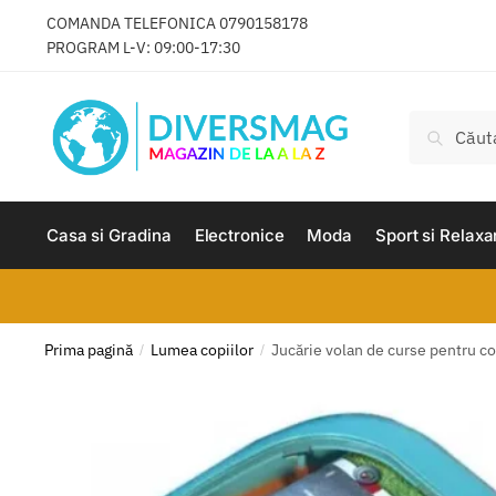
Skip
Skip
COMANDA TELEFONICA
0790158178
to
to
PROGRAM L-V: 09:00-17:30
navigation
content
Caută
Caută
după:
Casa si Gradina
Electronice
Moda
Sport si Relaxa
Prima pagină
Lumea copiilor
Jucărie volan de curse pentru co
/
/