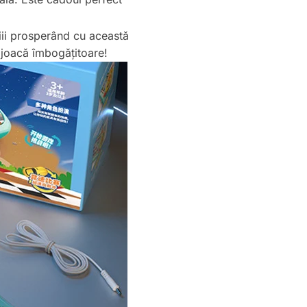
piii prosperând cu această
 joacă îmbogățitoare!