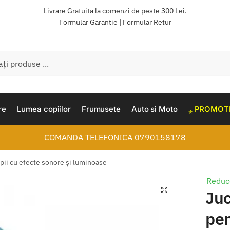
Livrare Gratuita la comenzi de peste 300 Lei.
Formular Garantie
|
Formular Retur
re
Lumea copiilor
Frumusete
Auto si Moto
⁎ PROMOTI
COMANDA TELEFONICA
0790158178
pii cu efecte sonore și luminoase
Reduc
🔍
Juc
pen