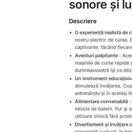
sonore și 
Descriere
O experiență realistă de
nostru electric de curse. D
captivante, făcând fiecare
Aventuri palpitante
: Acea
mașinile de curse rapide ș
dumneavoastră își va dezvo
Un instrument educațional
stimulează învățarea. Copi
antrenându-și în același t
Alimentare convenabilă
:
nevoia de baterii. Pur și 
utilizare zilnică fără prob
Divertisment și învățare
experiență jucăușă, în tim