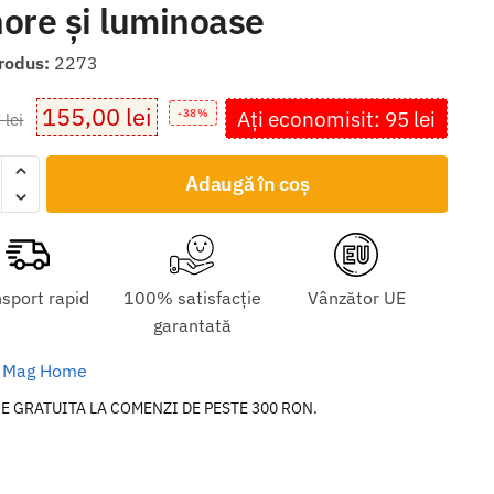
ore și luminoase
rodus:
2273
Prețul
Prețul
155,00
lei
Ați economisit: 95 lei
-38%
0
lei
inițial
curent
ate
a
este:
Adaugă în coș
e
fost:
155,00 lei.
250,00 lei.
sport rapid
100% satisfacție
Vânzător UE
garantată
s Mag Home
E GRATUITA LA COMENZI DE PESTE 300 RON.
e
oase