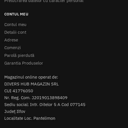
Prelucrarea datelor cu caracter personal
CONTUL MEU
Contul meu
Detalii cont
Adrese
Comenzi
Parolă pierdută
Garantia Produselor
Magazinul online operat de:
DIVERS HUB MAGAZIN SRL
CUI 41776050
Nr. Reg. Com. J2019013898409
Sediu social: Intr. Oitelor 5 A Cod 077145
Județ Ilfov
Localitate Loc. Pantelimon