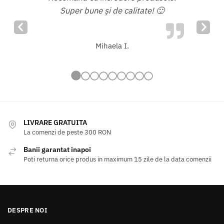
manent.
Super bune și de calitate!
🙂
eluate
Previous
Nex
e timp.
Slide
Slid
Mihaela I.
LIVRARE GRATUITA
La comenzi de peste 300 RON
Banii garantat inapoi
Poti returna orice produs in maximum 15 zile de la data comenzii
DESPRE NOI