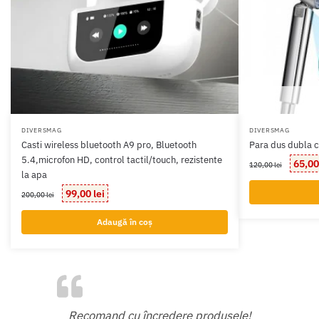
DIVERSMAG
DIVERSMAG
Casti wireless bluetooth A9 pro, Bluetooth
Para dus dubla c
5.4,microfon HD, control tactil/touch, rezistente
Prețul
65,0
120,00
lei
la apa
inițial
a
Prețul
Prețul
99,00
lei
200,00
lei
fost:
inițial
curent
120,00 l
a
este:
Adaugă în coș
fost:
99,00 lei.
200,00 lei.
odus
Recomand cu încredere produsele!
Supe