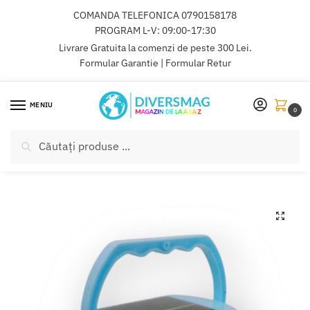
Skip
Skip
COMANDA TELEFONICA
0790158178
to
to
PROGRAM L-V: 09:00-17:30
navigation
content
Livrare Gratuita la comenzi de peste 300 Lei.
Formular Garantie
|
Formular Retur
MENIU
0
Caută
Caută
după:
COMANDA TELEFONICA
0790158178
🔍